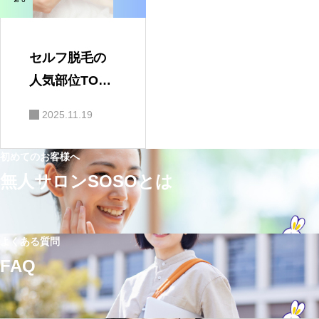
セルフ脱毛の
人気部位TOP5
と照射のコツ
2025.11.19
｜部位別で効
果を上げる方
初めてのお客様へ
法
無人サロンSOSOとは
よくある質問
FAQ